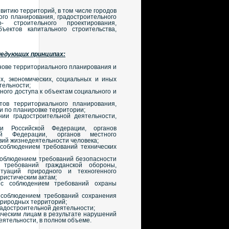
витию территорий, в том числе городов
го планирования, градостроительного
о- строительного проектирования,
бъектов капитального строительства,
едующих принципах:
нове территориального планирования и
их, экономических, социальных и иных
тельности;
ого доступа к объектам социального и
тов территориального планирования,
и по планировке территории;
ии градостроительной деятельности,
сти Российской Федерации, органов
ой Федерации, органов местного
вий жизнедеятельности человека;
 соблюдением требований технических
соблюдением требований безопасности
, требований гражданской обороны,
туаций природного и техногенного
ристическим актам;
и с соблюдением требований охраны
 соблюдением требований сохранения
природных территорий;
радостроительной деятельности;
ическим лицам в результате нарушений
еятельности, в полном объеме.