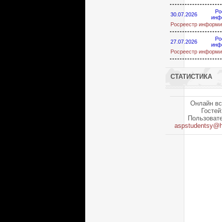
Ро
30.07.2026
инф
Росреестр информи
Ро
27.07.2026
инф
Росреестр информи
СТАТИСТИКА
Онлайн вс
Гостей
Пользоват
aspstudentsy@h