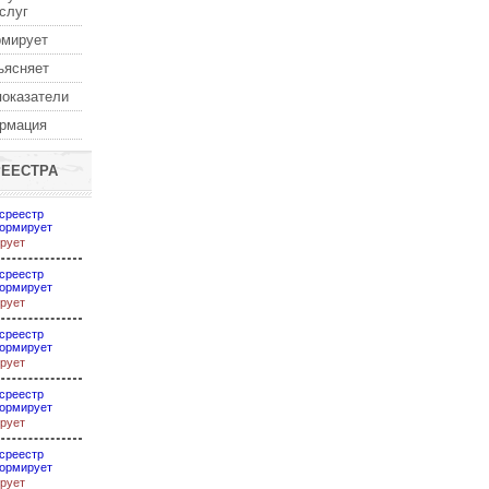
услуг
рмирует
ъясняет
показатели
ормация
РЕЕСТРА
среестр
ормирует
рует
среестр
ормирует
рует
среестр
ормирует
рует
среестр
ормирует
рует
среестр
ормирует
рует