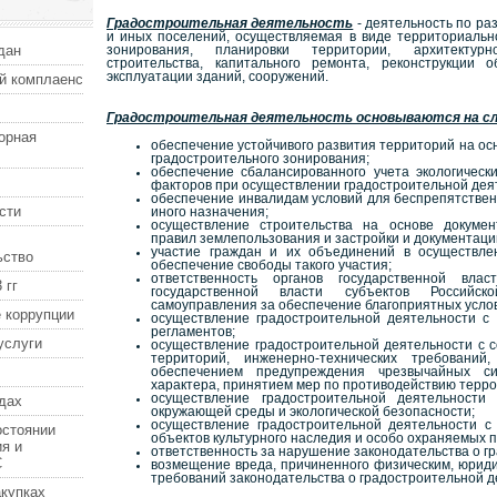
Градостроительная деятельность
- деятельность по раз
и иных поселений, осуществляемая в виде территориально
дан
зонирования, планировки территории, архитектурн
строительства, капитального ремонта, реконструкции о
эксплуатации зданий, сооружений.
й комплаенс
Градостроительная деятельность основываются на сл
орная
обеспечение устойчивого развития территорий на ос
градостроительного зонирования;
обеспечение сбалансированного учета экологическ
факторов при осуществлении градостроительной дея
обеспечение инвалидам условий для беспрепятственн
сти
иного назначения;
осуществление строительства на основе докумен
правил землепользования и застройки и документаци
участие граждан и их объединений в осуществлен
ьство
обеспечение свободы такого участия;
ответственность органов государственной вла
 гг
государственной власти субъектов Российск
самоуправления за обеспечение благоприятных усло
 коррупции
осуществление градостроительной деятельности с
регламентов;
услуги
осуществление градостроительной деятельности с 
территорий, инженерно-технических требований
обеспечением предупреждения чрезвычайных си
характера, принятием мер по противодействию терро
осуществление градостроительной деятельност
дах
окружающей среды и экологической безопасности;
осуществление градостроительной деятельности с
остоянии
объектов культурного наследия и особо охраняемых 
я и
ответственность за нарушение законодательства о г
С
возмещение вреда, причиненного физическим, юрид
требований законодательства о градостроительной д
купках