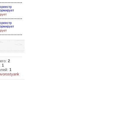
среестр
ормирует
рует
среестр
ормирует
рует
его:
2
:
1
елей:
1
vorostyank