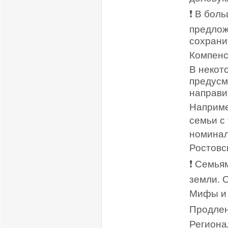
❗️ В бо
предлож
сохран
Компенс
В некот
предусм
направи
Наприме
семьи с
номинал
Ростовс
❗️ Семь
земли. 
Мифы и 
Продлен
Региона