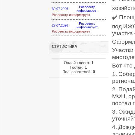
хозяйст
Росреестр
30.07.2026
информирует
Росреестр информирует
✔️ Площ
Росреестр
под ИЖС
27.07.2026
информирует
Росреестр информирует
участка 
Оформл
СТАТИСТИКА
Участки
многоде
Онлайн всего:
1
Вот что 
Гостей:
1
Пользователей:
0
1. Собе
региона
2. Пода
МФЦ, ор
портал г
3. Ожид
уточняй
4. Дожд
долевую