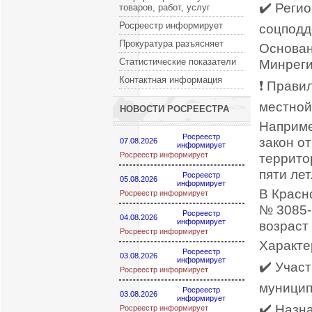
✔️ Реги
товаров, работ, услуг
Росреестр информирует
соцподд
Прокуратура разъясняет
Основани
Статистические показатели
Минреги
Контактная информация
❗️ Прав
местной
НОВОСТИ РОСРЕЕСТРА
Наприме
Росреестр
закон о
07.08.2026
информирует
Росреестр информирует
террито
пяти лет
Росреестр
05.08.2026
информирует
В Красн
Росреестр информирует
№ 3085-
Росреестр
04.08.2026
информирует
возраст
Росреестр информирует
Характе
Росреестр
03.08.2026
информирует
✔️ Учас
Росреестр информирует
муницип
Росреестр
03.08.2026
информирует
✔️ Назн
Росреестр информирует