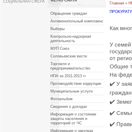
МЕНЮ САЙТА
СОЦИАЛЬНАЯ СФЕРА
Главная
»
Н
ПРОКУРАТУ
Обращение граждан
Антимонопольный комплаенс
Как мно
Выборы
Контрольно-надзорная
деятельность
У семей
МУП Союз
государ
Соловьевские вести
от реги
Торговля и
Общие 
предпринимательство
На феде
НПА за 2011-2013 гг
✔️ У за
Противодействие коррупции
Муниципальные услуги
граждан
Фотоальбом
✔️ Земе
Сведения о доходах
✔️ Семь
Информация о состоянии
защиты населения и
территорий от ЧС
✔️ Прав
Информация о закупках