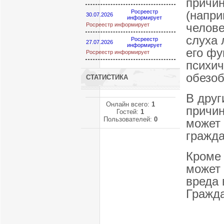
причин
Росреестр
(напри
30.07.2026
информирует
челове
Росреестр информирует
слуха 
Росреестр
27.07.2026
информирует
его фу
Росреестр информирует
психич
обезоб
СТАТИСТИКА
В друг
Онлайн всего:
1
причи
Гостей:
1
Пользователей:
0
может
гражда
Кроме 
может 
вреда 
Гражда