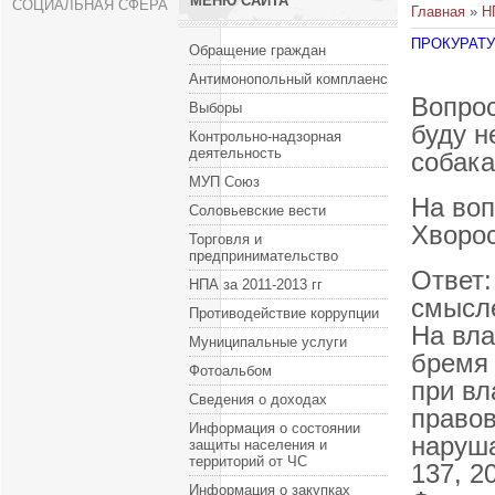
МЕНЮ САЙТА
СОЦИАЛЬНАЯ СФЕРА
Главная
»
Н
ПРОКУРАТУ
Обращение граждан
Антимонопольный комплаенс
Вопрос
Выборы
буду н
Контрольно-надзорная
деятельность
собака
МУП Союз
На воп
Соловьевские вести
Хворос
Торговля и
предпринимательство
Ответ
НПА за 2011-2013 гг
смысле
Противодействие коррупции
На вла
Муниципальные услуги
бремя 
Фотоальбом
при вл
Сведения о доходах
правов
Информация о состоянии
наруша
защиты населения и
территорий от ЧС
137, 2
Информация о закупках