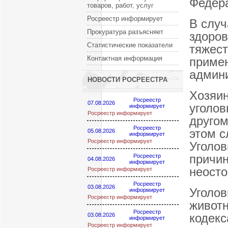
Федера
товаров, работ, услуг
Росреестр информирует
В случ
Прокуратура разъясняет
здоров
Статистические показатели
тяжест
Контактная информация
примен
админи
НОВОСТИ РОСРЕЕСТРА
Хозяин
Росреестр
07.08.2026
уголов
информирует
Росреестр информирует
другом
Росреестр
этом с
05.08.2026
информирует
Росреестр информирует
Уголов
причин
Росреестр
04.08.2026
информирует
неосто
Росреестр информирует
Росреестр
03.08.2026
Уголов
информирует
Росреестр информирует
животн
Росреестр
кодекс
03.08.2026
информирует
Росреестр информирует