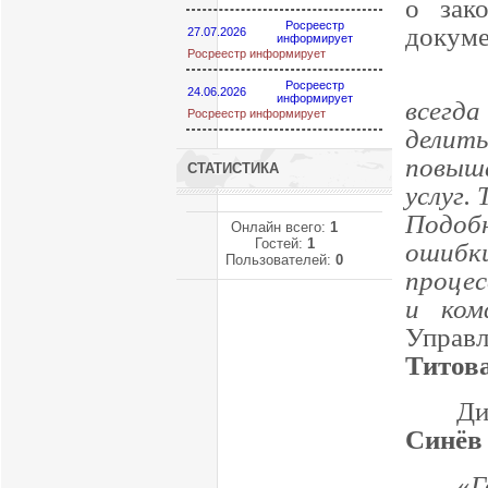
о зак
Росреестр
докуме
27.07.2026
информирует
Росреестр информирует
Росреестр
24.06.2026
информирует
всегд
Росреестр информирует
делить
повыш
СТАТИСТИКА
услуг.
Подоб
Онлайн всего:
1
Гостей:
1
ошибк
Пользователей:
0
процес
и ком
Управ
Титов
Д
Синёв
«
Г