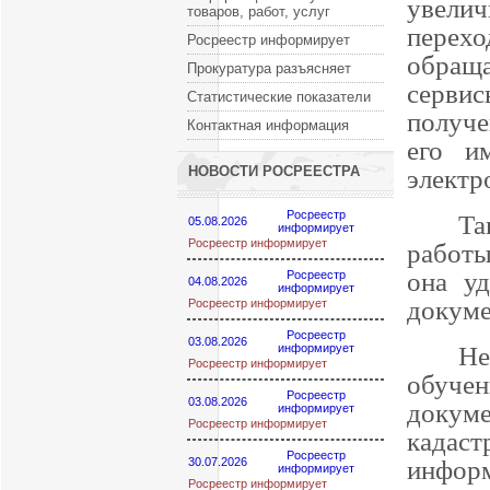
увелич
товаров, работ, услуг
перех
Росреестр информирует
обращ
Прокуратура разъясняет
серви
Статистические показатели
получе
Контактная информация
его и
НОВОСТИ РОСРЕЕСТРА
электр
Росреестр
Та
05.08.2026
информирует
Росреестр информирует
работ
она у
Росреестр
04.08.2026
информирует
докуме
Росреестр информирует
Росреестр
03.08.2026
Не
информирует
Росреестр информирует
обуче
Росреестр
03.08.2026
докум
информирует
Росреестр информирует
кадаст
Росреестр
информ
30.07.2026
информирует
Росреестр информирует