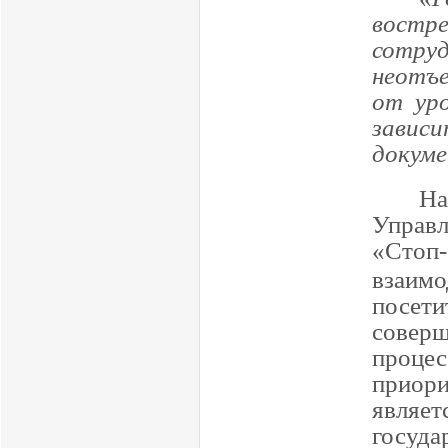
востр
сотру
неотъ
от ур
зави
докум
Н
Управл
«Стоп
взаим
посет
совер
проце
приори
явля
госуда