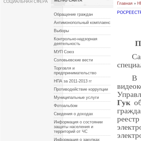
МЕНЮ САЙТА
СОЦИАЛЬНАЯ СФЕРА
Главная
»
Н
РОСРЕЕСТ
Обращение граждан
Антимонопольный комплаенс
Выборы
Контрольно-надзорная
П
деятельность
МУП Союз
Са
Соловьевские вести
специ
Торговля и
предпринимательство
В
НПА за 2011-2013 гг
видеок
Противодействие коррупции
Управ
Муниципальные услуги
Гук
о
Фотоальбом
гражд
Сведения о доходах
реестр
Информация о состоянии
элект
защиты населения и
территорий от ЧС
элект
Информация о закупках