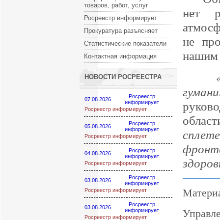
товаров, работ, услуг
нет р
Росреестр информирует
атмосф
Прокуратура разъясняет
не про
Статистические показатели
нашим 
Контактная информация
НОВОСТИ РОСРЕЕСТРА
гуман
Росреестр
07.08.2026
информирует
руков
Росреестр информирует
облас
Росреестр
05.08.2026
информирует
сплет
Росреестр информирует
фронт
Росреестр
04.08.2026
информирует
здоров
Росреестр информирует
Росреестр
03.08.2026
информирует
Материа
Росреестр информирует
Росреестр
03.08.2026
информирует
Управле
Росреестр информирует