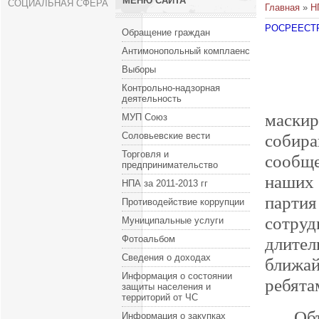
МЕНЮ САЙТА
СОЦИАЛЬНАЯ СФЕРА
Главная
»
Н
РОСРЕЕСТ
Обращение граждан
Антимонопольный комплаенс
Выборы
Контрольно-надзорная
«Кру
деятельность
маски
МУП Союз
Соловьевские вести
собир
Торговля и
сообще
предпринимательство
наших 
НПА за 2011-2013 гг
парти
Противодействие коррупции
сотруд
Муниципальные услуги
Фотоальбом
длител
Сведения о доходах
ближа
Информация о состоянии
ребята
защиты населения и
территорий от ЧС
Объем
Информация о закупках