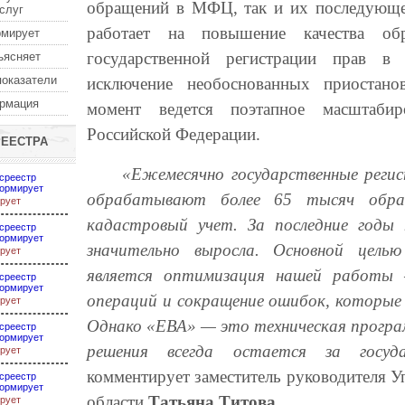
обращений в МФЦ, так и их последующе
услуг
работает на повышение качества об
рмирует
государственной регистрации прав в
ъясняет
показатели
исключение необоснованных приостано
ормация
момент ведется поэтапное масштаби
Российской Федерации.
РЕЕСТРА
«Ежемесячно государственные регис
среестр
ормирует
обрабатывают более 65 тысяч обра
рует
кадастровый учет. За последние годы 
среестр
ормирует
значительно выросла. Основной целью
рует
является оптимизация нашей работы –
среестр
ормирует
операций и сокращение ошибок, которые 
рует
Однако «ЕВА» — это техническая програ
среестр
ормирует
решения всегда остается за госуда
рует
комментирует заместитель руководителя У
среестр
ормирует
области
Татьяна Титова.
рует