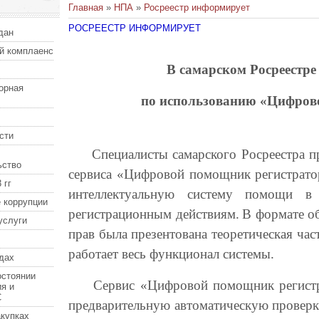
Главная
»
НПА
»
Росреестр информирует
РОСРЕЕСТР ИНФОРМИРУЕТ
дан
й комплаенс
В самарском Росреестре
орная
по использованию «Цифро
сти
Специалисты самарского Росреестра пр
ьство
сервиса «Цифровой помощник регистрато
 гг
интеллектуальную систему помощи в
 коррупции
регистрационным действиям.
В формате о
услуги
прав была презентована теоретическая част
работает весь функционал системы.
дах
остоянии
Сервис «Цифровой помощник регистрат
я и
С
предварительную автоматическую проверк
купках