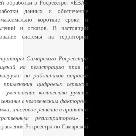
й обработки в Росреестре. «ЕВА»
работки данных и обеспечение
 максимально короткие сроки и
влений и отказов. В настоящий
рование системы на территории
траторы Самарского Росреестра
щений на регистрацию прав и
нагрузка на работников отрасли
 применения цифровых сервисов
 уменьшение количества ручных
связаны с человеческим фактором.
мма, итоговое решение в принятии
рственным регистратором»,
-
правления Росреестра по Самарской