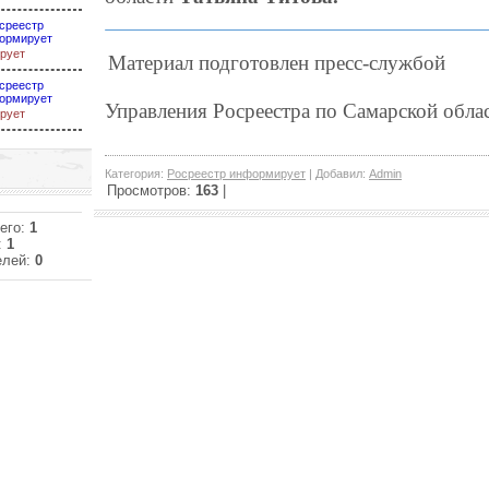
среестр
ормирует
рует
Материал подготовлен пресс-службой
среестр
ормирует
Управления Росреестра по Самарской обла
рует
Категория
:
Росреестр информирует
|
Добавил
:
Admin
Просмотров
:
163
|
его:
1
:
1
елей:
0