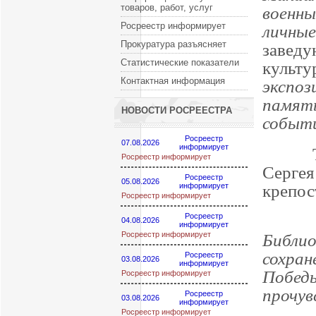
товаров, работ, услуг
военн
Росреестр информирует
личны
Прокуратура разъясняет
завед
Статистические показатели
культ
Контактная информация
экспо
памят
НОВОСТИ РОСРЕЕСТРА
событи
Росреестр
07.08.2026
информирует
Также
Росреестр информирует
Серге
Росреестр
05.08.2026
крепос
информирует
Росреестр информирует
Росреестр
Сотр
04.08.2026
информирует
Росреестр информирует
Библи
сохран
Росреестр
03.08.2026
информирует
Побед
Росреестр информирует
прочув
Росреестр
03.08.2026
информирует
Росреестр информирует