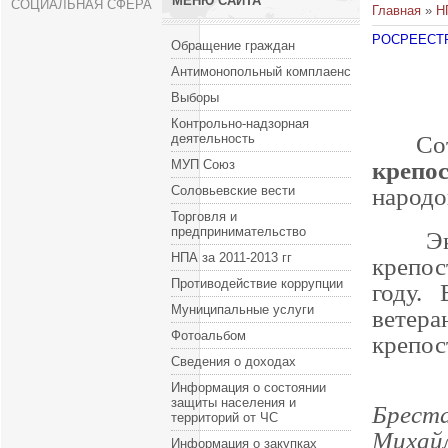
МЕНЮ САЙТА
СОЦИАЛЬНАЯ СФЕРА
Главная
»
Н
РОСРЕЕСТ
Обращение граждан
Антимонопольный комплаенс
Выборы
Контрольно-надзорная
Сотру
деятельность
крепо
МУП Союз
народо
Соловьевские вести
Торговля и
предпринимательство
Экспо
НПА за 2011-2013 гг
крепос
Противодействие коррупции
году. 
Муниципальные услуги
ветер
Фотоальбом
крепос
Сведения о доходах
Информация о состоянии
защиты населения и
Брест
территорий от ЧС
Михайл
Информация о закупках