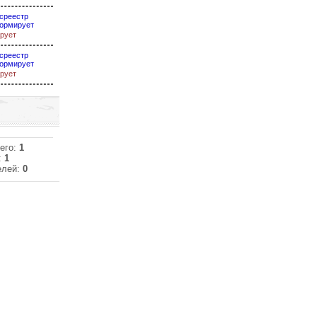
среестр
ормирует
рует
среестр
ормирует
рует
его:
1
:
1
елей:
0