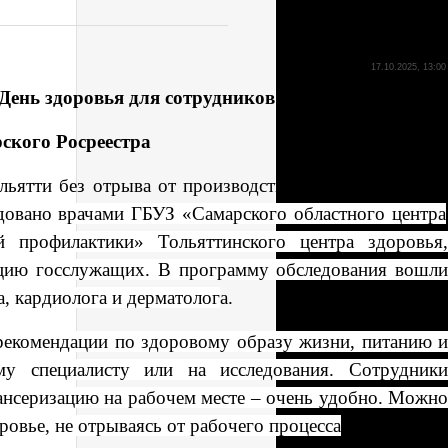
17.10.2025, 13:00
День здоровья для сотрудников
ского Росреестра
льятти без отрыва от производства уделили внимани
довано врачами ГБУЗ «Самарского областного центра
 профилактики» Тольяттинского центра здоровья,
ацию госслужащих. В программу обследования вошли
а, кардиолога и дерматолог
а.
рекомендации по здоровому образу жизни, питанию 
му специалисту или на исследования. Сотрудники
ансеризацию на рабочем месте – очень удобно. Можно
вье, не отрываясь от рабочего процесса
.