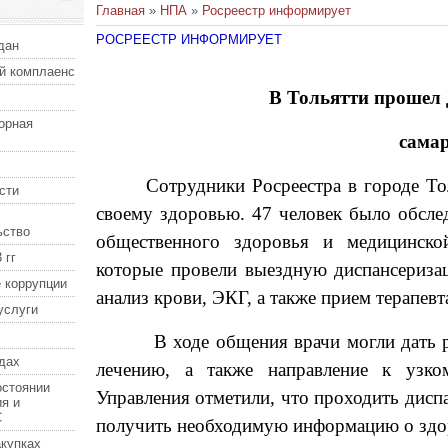
Главная
»
НПА
»
Росреестр информирует
РОСРЕЕСТР ИНФОРМИРУЕТ
дан
й комплаенс
В Тольятти прошел 
орная
самар
Сотрудники Росреестра в городе То
сти
своему здоровью.
47 человек было обсле
ьство
общественного здоровья и медицинской
 гг
которые провели выездную диспансериз
 коррупции
анализ крови, ЭКГ, а также прием терапевт
услуги
В ходе общения врачи могли дать 
дах
лечению, а также направление к узко
остоянии
Управления отметили, что проходить дисп
я и
С
получить необходимую информацию о здоро
купках