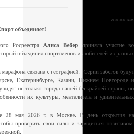
29.05.2026, 14:35
порт объединяет!
кого Росреестра
Алиса Вебер
приняла участие в
который объединил спортсменов и любителей из разны
а марафона связана с географией. Серии забегов будут
ирске, Екатеринбурге, Казани, Нижнем Новгороде и
увидят не только города нашей бескрайней страны, но
обенности их культуры, менталитета и удивительных
ие 28 мая 2026 г. в Москве. В день открытия на
чтобы проверить свои силы и зарядиться позитивом.
ережной.