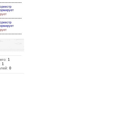
среестр
ормирует
рует
среестр
ормирует
рует
его:
1
:
1
елей:
0