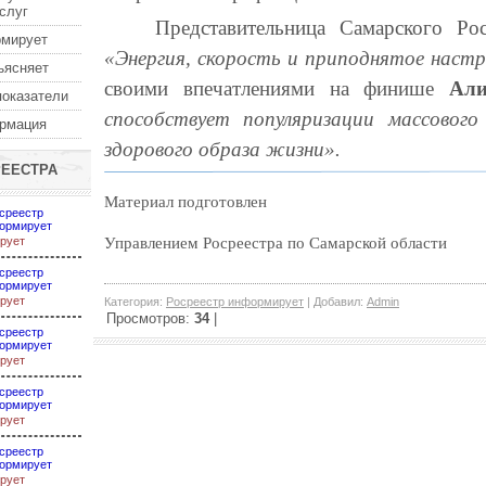
услуг
Представительница Самарского Ро
рмирует
«Энергия, скорость и приподнятое настр
ъясняет
своими впечатлениями на финише
Али
показатели
способствует популяризации массовог
ормация
здорового образа жизни».
РЕЕСТРА
Материал подготовлен
среестр
ормирует
рует
Управлением Росреестра по Самарской области
среестр
ормирует
рует
Категория
:
Росреестр информирует
|
Добавил
:
Admin
Просмотров
:
34
|
среестр
ормирует
рует
среестр
ормирует
рует
среестр
ормирует
рует