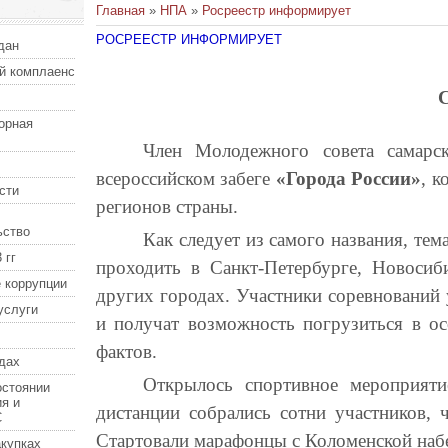
Главная
»
НПА
»
Росреестр информирует
РОСРЕЕСТР ИНФОРМИРУЕТ
дан
й комплаенс
С
орная
Член Молодежного совета самарс
всероссийском забеге
«Города России»
, 
сти
регионов страны.
ьство
Как следует из самого названия, тем
 гг
проходить в Санкт-Петербурге, Новосиб
 коррупции
других городах. Участники соревнований 
услуги
и получат возможность погрузиться в ос
фактов.
дах
Открылось спортивное мероприят
остоянии
я и
дистанции собрались сотни участников, 
С
Стартовали марафонцы с Коломенской наб
купках