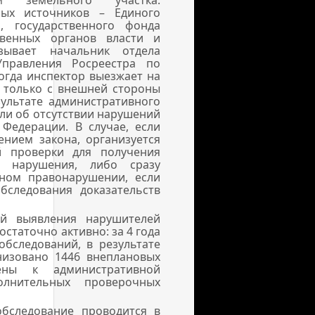
м земельного участка.
ных источников – Единого
, государственного фонда
твенных органов власти и
зывает начальник отдела
Управления Росреестра по
ногда инспектор выезжает на
к только с внешней стороны
зультате административного
или об отсутствии нарушений
 Федерации. В случае, если
ением закона, организуется
й проверки для получения
я нарушения, либо сразу
вном правонарушении, если
бследования доказательств
ей выявления нарушителей
статочно активно: за 4 года
бследований, в результате
низовано 1446 внеплановых
ены к административной
олнительных проверочных
обследование проводится в