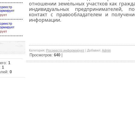
отношении земельных участков как гражда
среестр
индивидуальных предпринимателей, по
ормирует
контакт с правообладателем и получени
рует
информации.
среестр
ормирует
рует
Категория
:
Росреестр информирует
|
Добавил
:
Admin
Просмотров
:
640
|
его:
1
:
1
елей:
0