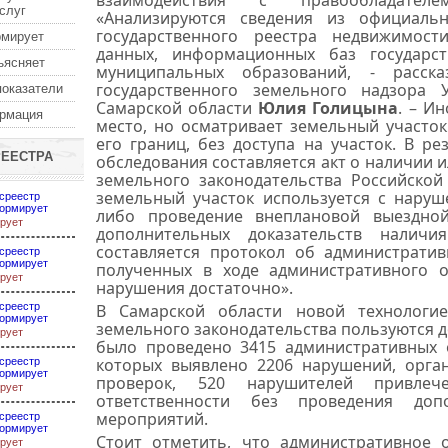
взаимодействия с правообладателе
услуг
«Анализируются сведения из официаль
государственного реестра недвижимости
рмирует
данных, информационных баз государс
ъясняет
муниципальных образований, - расска
государственного земельного надзора 
показатели
Самарской области
Юлия Голицына
. – И
ормация
место, но осматривает земельный участо
его границ, без доступа на участок. В ре
РЕЕСТРА
обследования составляется акт о наличии 
земельного законодательства Российской
земельный участок используется с наруш
среестр
ормирует
либо проведение внеплановой выездно
рует
дополнительных доказательств наличи
составляется протокол об администрати
среестр
ормирует
полученных в ходе административного о
рует
нарушения достаточно».
среестр
В Самарской области новой технологи
ормирует
земельного законодательства пользуются до
рует
было проведено 3415 административных о
которых выявлено 2206 нарушений, орга
среестр
ормирует
проверок, 520 нарушителей привлеч
рует
ответственности без проведения доп
мероприятий.
среестр
ормирует
Стоит отметить, что административное 
рует