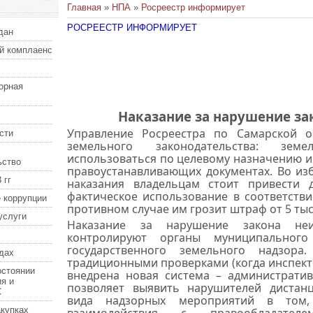
Главная
»
НПА
»
Росреестр информирует
РОСРЕЕСТР ИНФОРМИРУЕТ
дан
й комплаенс
орная
Наказание за нарушение за
Управление Росреестра по Самарской 
сти
земельного законодательства: зем
использоваться по целевому назначению и 
ьство
правоустанавливающих документах. Во из
 гг
наказания владельцам стоит привести
фактическое использование в соответств
 коррупции
противном случае им грозит штраф от 5 тыс
услуги
Наказание за нарушение закона неи
контролируют органы муниципальног
государственного земельного надзор
дах
традиционными проверками (когда инспекто
остоянии
внедрена новая система – административ
я и
позволяет выявить нарушителей дистанц
С
вида надзорных мероприятий в том
купках