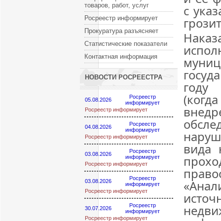
товаров, работ, услуг
с ука
Росреестр информирует
грозит
Прокуратура разъясняет
Наказ
Статистические показатели
исп
Контактная информация
муни
госуд
НОВОСТИ РОСРЕЕСТРА
году
(когд
Росреестр
05.08.2026
информирует
внедр
Росреестр информирует
обсле
Росреестр
04.08.2026
информирует
наруш
Росреестр информирует
вида 
Росреестр
03.08.2026
про
информирует
Росреестр информирует
прав
Росреестр
«Ана
03.08.2026
информирует
Росреестр информирует
источ
Росреестр
недви
30.07.2026
информирует
Росреестр информирует