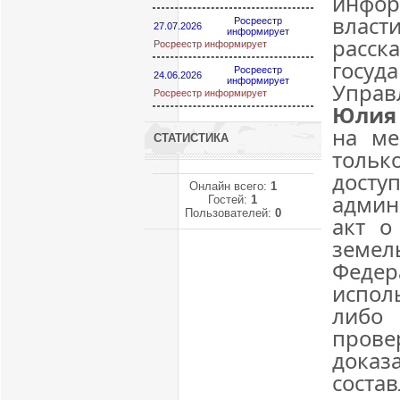
инфор
влас
Росреестр
27.07.2026
информирует
рас
Росреестр информирует
госу
Росреестр
24.06.2026
информирует
Управ
Росреестр информирует
Юлия
на ме
СТАТИСТИКА
тольк
дост
Онлайн всего:
1
админ
Гостей:
1
Пользователей:
0
акт о
земе
Федер
исполь
либо
пров
доказ
соста