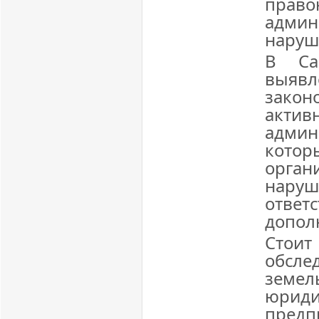
прав
админ
наруш
В Са
выяв
зако
акти
админ
кото
орган
наруш
отв
допол
Стои
обсл
земе
юрид
предп