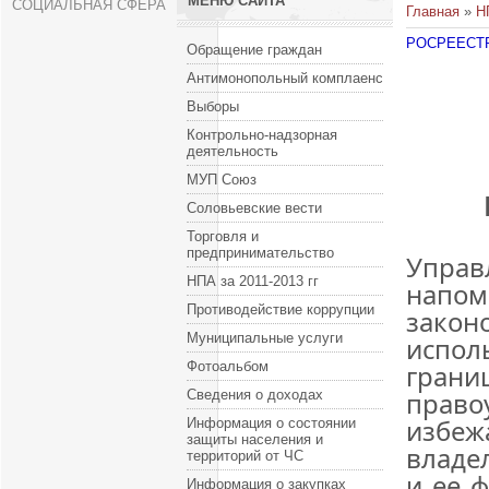
МЕНЮ САЙТА
СОЦИАЛЬНАЯ СФЕРА
Главная
»
Н
РОСРЕЕСТ
Обращение граждан
Антимонопольный комплаенс
Выборы
Контрольно-надзорная
деятельность
МУП Союз
Соловьевские вести
Торговля и
предпринимательство
Управ
НПА за 2011-2013 гг
нап
Противодействие коррупции
закон
Муниципальные услуги
испол
Фотоальбом
гра
прав
Сведения о доходах
избе
Информация о состоянии
защиты населения и
владе
территорий от ЧС
и ее 
Информация о закупках