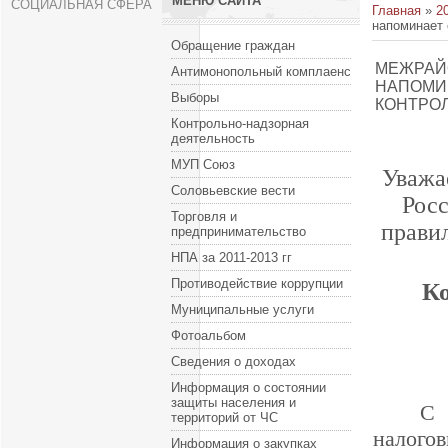
МЕНЮ САЙТА
СОЦИАЛЬНАЯ СФЕРА
Главная
»
2
напоминает
Обращение граждан
МЕЖРАЙ
Антимонопольный комплаенс
НАПОМИ
Выборы
КОНТРО
Контрольно-надзорная
деятельность
МУП Союз
Уважа
Соловьевские вести
Рос
Торговля и
прави
предпринимательство
НПА за 2011-2013 гг
Противодействие коррупции
К
Муниципальные услуги
Фотоальбом
Сведения о доходах
Информация о состоянии
защиты населения и
С 
территорий от ЧС
налог
Информация о закупках