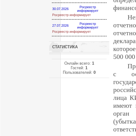
финанс
Росреестр
30.07.2026
информирует
Росреестр информирует
Не
отчетно
Росреестр
27.07.2026
информирует
отчетно
Росреестр информирует
деклар
СТАТИСТИКА
которое
500 000
Онлайн всего:
1
Пр
Гостей:
1
Пользователей:
0
с осу
госуда
россий
лица КИ
имеют 
орган
(убытк
ответс