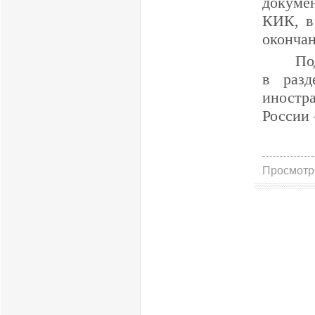
докуме
КИК, в
окончан
По
в разд
иност
России 
Просмотр