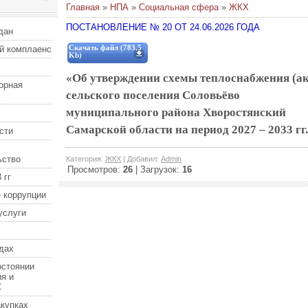
Главная
»
НПА
»
Cоциальная сфера
»
ЖКХ
ПОСТАНОВЛЕНИЕ № 20 ОТ 24.06.2026 ГОДА
дан
й комплаенс
Скачать файл (783.5
Kb)
«Об утверждении схемы теплоснабжения (а
орная
сельского поселения Соловьёво
муниципального района Хворостянский
Самарской области на период 2027 – 2033 гг.
сти
ьство
Категория
:
ЖКХ
|
Добавил
:
Admin
Просмотров
:
26
|
Загрузок
:
16
 гг
 коррупции
услуги
дах
остоянии
я и
С
купках