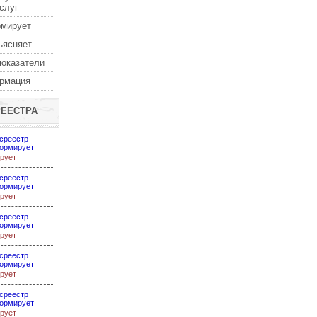
услуг
рмирует
ъясняет
показатели
ормация
РЕЕСТРА
среестр
ормирует
рует
среестр
ормирует
рует
среестр
ормирует
рует
среестр
ормирует
рует
среестр
ормирует
рует