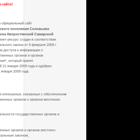
 сайта!
 официальный сайт
ского поселения Соловьево
она Хворостянский Самарской
рнет-ресурс создан в соответствии
льного закона от 9 февраля 2009 г.
ии доступа к информации о
твенных органов и органов
ия", который принят
 21 января 2009 года и одобрен
 января 2009 года.
 отношения, связанные с обеспечением
венных органов и органов местного
ельности государственных органов и
енных органов и органов местного
ральным законом;