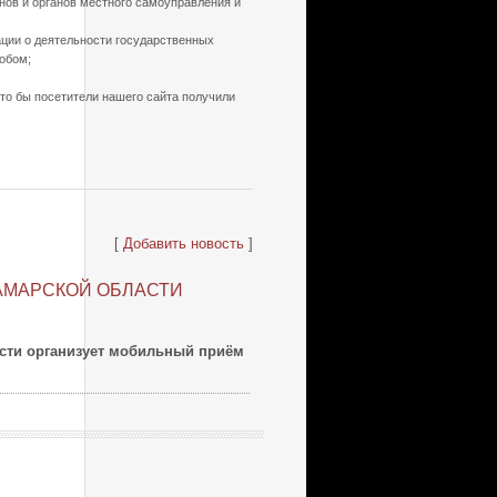
нов и органов местного самоуправления и
ации о деятельности государственных
обом;
то бы посетители нашего сайта получили
[
Добавить новость
]
АМАРСКОЙ ОБЛАСТИ
сти организует мобильный приём