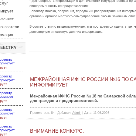
- достоверность информации о деятельности государственных орга
услуг
своевременность ее предоставления;
рмирует
- свобода поиска, получения, передачи и распространения информ
органов и органов местного самоуправления любым законным спос
ъясняет
показатели
В соответствии с вышеизложенным, мы постараемся сделать так, ч
достоверную и полезную для них информацию.
ормация
РЕЕСТРА
среестр
ормирует
рует
среестр
МЕЖРАЙОННАЯ ИФНС РОССИИ №16 ПО С
ормирует
ИНФОРМИРУЕТ
рует
среестр
Межрайонная ИФНС России № 18 по Самарской обла
ормирует
для граждан и предпринимателей.
рует
среестр
Просмотров:
84
|
Добавил:
Admin
|
Дата:
11.06.2026
ормирует
рует
среестр
ормирует
ВНИМАНИЕ КОНКУРС.
рует