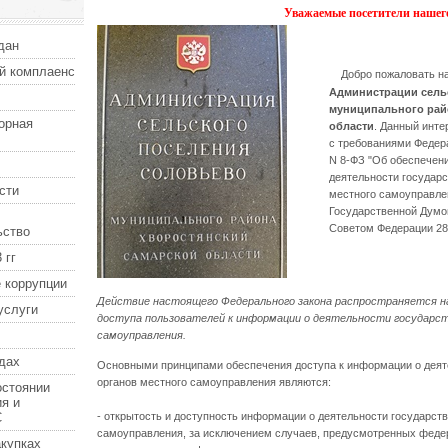
Уважаемые посетители нашего
дан
й комплаенс
Добро пожаловать на
Администрации сель
муниципального рай
орная
области
. Данный инте
с требованиями Федера
N 8-ФЗ "Об обеспечен
деятельности государс
сти
местного самоуправлен
Государственной Думой
Советом Федерации 28
ьство
 гг
 коррупции
Действие настоящего Федерального закона распространяется на
услуги
доступа пользователей к информации о деятельности государст
самоуправления.
дах
Основными принципами обеспечения доступа к информации о деят
органов местного самоуправления являются:
остоянии
я и
С
- открытость и доступность информации о деятельности государств
самоуправления, за исключением случаев, предусмотренных феде
купках