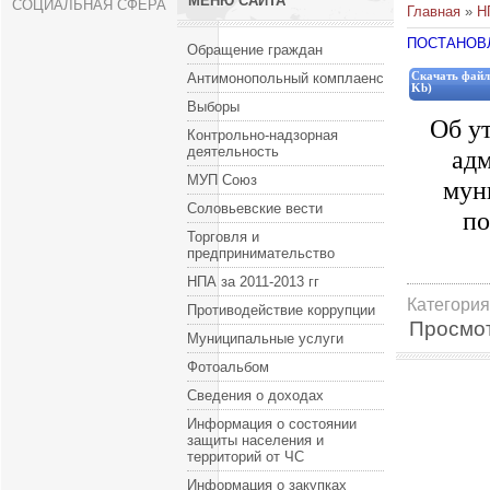
МЕНЮ САЙТА
СОЦИАЛЬНАЯ СФЕРА
Главная
»
Н
ПОСТАНОВЛЕ
Обращение граждан
Антимонопольный комплаенс
Скачать файл
Kb)
Выборы
Об у
Контрольно-надзорная
деятельность
адм
МУП Союз
мун
Соловьевские вести
по
Торговля и
предпринимательство
НПА за 2011-2013 гг
Категория
Противодействие коррупции
Просмо
Муниципальные услуги
Фотоальбом
Сведения о доходах
Информация о состоянии
защиты населения и
территорий от ЧС
Информация о закупках