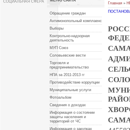
МЕНЮ САЙТА
СОЦИАЛЬНАЯ СФЕРА
Главная
»
Н
ПОСТАНОВЛ
Обращение граждан
Антимонопольный комплаенс
РОСС
Выборы
Контрольно-надзорная
деятельность
СА
МУП Союз
Соловьевские вести
А
Торговля и
СЕ
предпринимательство
НПА за 2011-2013 гг
С
Противодействие коррупции
МУН
Муниципальные услуги
Фотоальбом
Сведения о доходах
Х
Информация о состоянии
защиты населения и
СА
территорий от ЧС
Информация о закупках