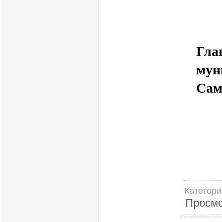
Гла
мун
Са
Н
Категори
Просм