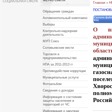
МЕНЮ САЙТА
СОЦИАЛЬНАЯ СФЕРА
Главная
»
Н
ПОСТАНОВЛЕ
Обращение граждан
Антимонопольный комплаенс
Скачать файл
Kb)
Выборы
О вн
Контрольно-надзорная
деятельность
админ
МУП Союз
муниц
Соловьевские вести
област
Торговля и
админи
предпринимательство
муни
НПА за 2011-2013 гг
газос
Противодействие коррупции
Муниципальные услуги
посел
Фотоальбом
Хворо
Сведения о доходах
полно
Информация о состоянии
Росси
защиты населения и
территорий от ЧС
Информация о закупках