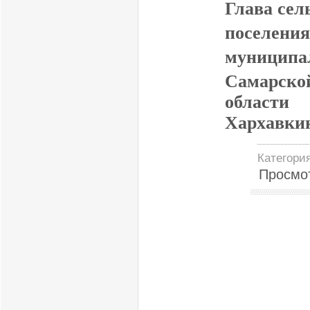
Глава сел
поселени
муниципа
Самарско
об
Хархавки
Категори
Просмо