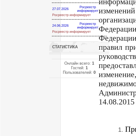
информац
Росреестр
изменений
27.07.2026
информирует
Росреестр информирует
организа
Росреестр
24.06.2026
Федерации
информирует
Росреестр информирует
Федерации
правил пр
СТАТИСТИКА
руководс
Онлайн всего:
1
предоста
Гостей:
1
Пользователей:
0
изменение,
недвижи
Админист
14.08.2015
ПОС
Пр