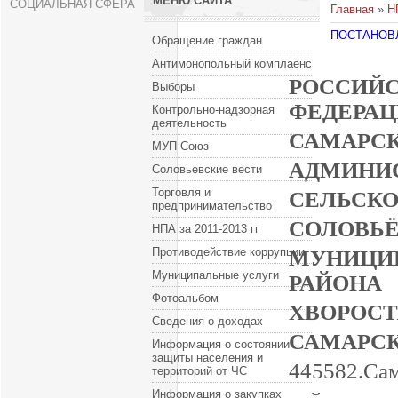
МЕНЮ САЙТА
СОЦИАЛЬНАЯ СФЕРА
Главная
»
Н
ПОСТАНОВЛЕ
Обращение граждан
Антимонопольный комплаенс
РОССИЙ
Выборы
Ф
Контрольно-надзорная
деятельность
САМА
МУП Союз
АДМ
Соловьевские вести
Торговля и
СЕЛ
предпринимательство
СО
НПА за 2011-2013 гг
Противодействие коррупции
МУНИЦИ
Муниципальные услуги
Р
Фотоальбом
ХВО
Сведения о доходах
САМА
Информация о состоянии
защиты населения и
445582.
территорий от ЧС
Информация о закупках