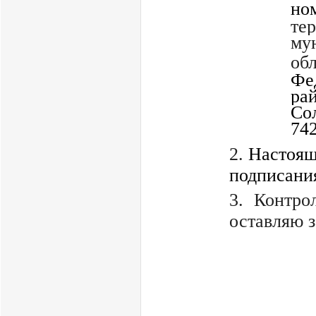
но
те
му
об
Фе
ра
Со
742
2.
Настоящ
подписани
3. Контро
оставляю з