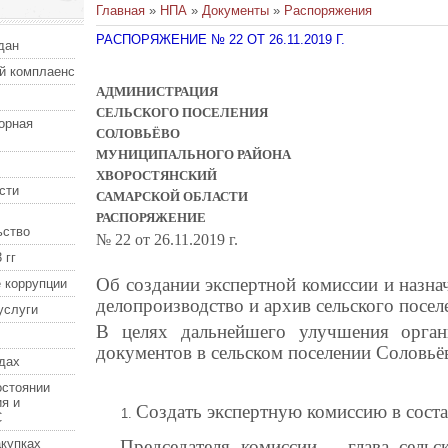
Главная
»
НПА
»
Документы
»
Распоряжения
РАСПОРЯЖЕНИЕ № 22 ОТ 26.11.2019 Г.
дан
й комплаенс
АДМИНИСТРАЦИЯ
СЕЛЬСКОГО ПОСЕЛЕНИЯ
орная
СОЛОВЬЁВО
МУНИЦИПАЛЬНОГО РАЙОНА
ХВОРОСТЯНСКИЙ
сти
САМАРСКОЙ ОБЛАСТИ
РАСПОРЯЖЕНИЕ
ьство
№ 22 от 26.11.2019 г.
 гг
Об создании экспертной комиссии и назнач
 коррупции
делопроизводство и архив сельского посел
услуги
В целях дальнейшего улучшения орган
документов в сельском поселении Соловьё
дах
остоянии
я и
Создать экспертную комиссию в соста
С
купках
Председателя комиссии – глава сельс