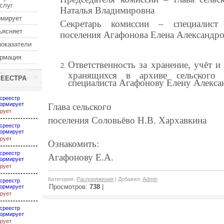
услуг
Наталья Владимировна
рмирует
Секретарь комиссии – специалист 
ъясняет
поселения Агафонова Елена Александр
показатели
ормация
Ответственность за хранение, учёт и
хранящихся в архиве сельского 
РЕЕСТРА
специалиста Агафонову Елену Алекса
среестр
ормирует
Глава сельского
рует
поселения Соловьёво Н.В. Хархавкина
среестр
ормирует
рует
Ознакомить:
среестр
Агафонову Е.А.
ормирует
рует
Категория
:
Распоряжения
|
Добавил
:
Admin
среестр
Просмотров
:
738
|
ормирует
рует
среестр
ормирует
рует