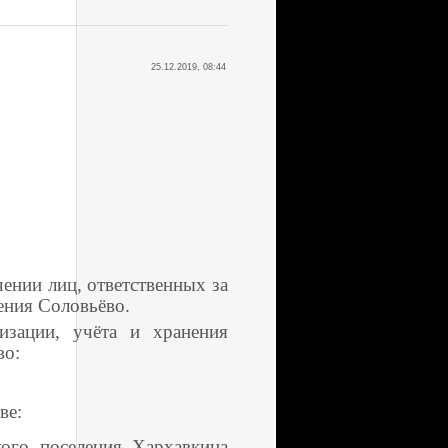
25.12.2019, 08:44
ении лиц, ответственных за
ения Соловьёво.
изации, учёта и хранения
во:
ве:
кого поселения Хархавкина