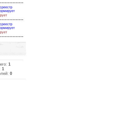
среестр
ормирует
рует
среестр
ормирует
рует
его:
1
:
1
елей:
0