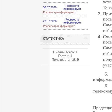
четв
Росреестр
13 с
30.07.2026
информирует
Росреестр информирует
При
пос
Росреестр
27.07.2026
информирует
Сам
Росреестр информирует
изби
Счит
СТАТИСТИКА
пос
Сам
Онлайн всего:
1
изб
Гостей:
1
пол
Пользователей:
0
учас
5.
информац
6.
телекомм
Пр