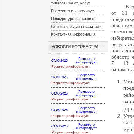
товаров, работ, услуг
В с
Росреестр информирует
от 31 
предста
Прокуратура разъясняет
области
Статистические показатели
экземпл
Контактная информация
избират
результа
НОВОСТИ РОСРЕЕСТРА
поселени
области 
Росреестр
07.08.2026
7 13 се
информирует
Росреестр информирует
одноманд
Росреестр
05.08.2026
информирует
Утв
Росреестр информирует
пре
Росреестр
04.08.2026
рай
информирует
Росреестр информирует
одно
(при
Росреестр
03.08.2026
информирует
Утв
Росреестр информирует
Соб
Росреестр
03.08.2026
информирует
мун
Росреестр информирует