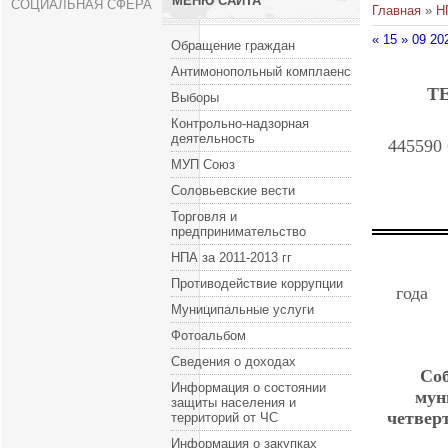
МЕНЮ САЙТА
СОЦИАЛЬНАЯ СФЕРА
Главная
»
Н
« 15 » 09 2
Обращение граждан
Антимонопольный комплаенс
Т
Выборы
Контрольно-надзорная
деятельность
445590 
МУП Союз
Соловьевские вести
Торговля и
предпринимательство
НПА за 2011-2013 гг
Противодействие коррупции
Муниципальные услуги
Фотоальбом
Сведения о доходах
Соб
Информация о состоянии
мун
защиты населения и
четвер
территорий от ЧС
Информация о закупках