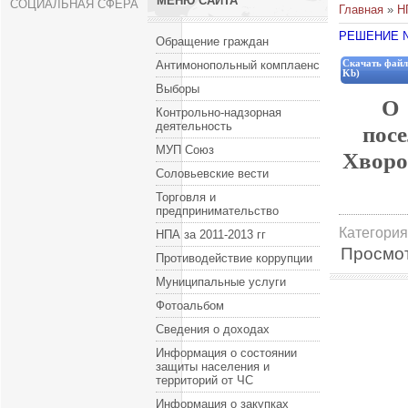
МЕНЮ САЙТА
СОЦИАЛЬНАЯ СФЕРА
Главная
»
Н
РЕШЕНИЕ № 
Обращение граждан
Антимонопольный комплаенс
Скачать файл
Kb)
Выборы
О 
Контрольно-надзорная
деятельность
пос
МУП Союз
Хворо
Соловьевские вести
Торговля и
предпринимательство
Категория
НПА за 2011-2013 гг
Просмо
Противодействие коррупции
Муниципальные услуги
Фотоальбом
Сведения о доходах
Информация о состоянии
защиты населения и
территорий от ЧС
Информация о закупках