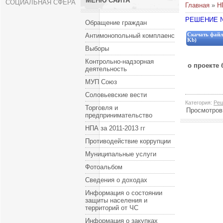
МЕНЮ САЙТА
СОЦИАЛЬНАЯ СФЕРА
Главная
»
Н
РЕШЕНИЕ № 1
Обращение граждан
Антимонопольный комплаенс
Скачать файл
Kb)
Выборы
Контрольно-надзорная
о проекте
деятельность
МУП Союз
Соловьевские вести
Категория
:
Ре
Торговля и
Просмотров
предпринимательство
НПА за 2011-2013 гг
Противодействие коррупции
Муниципальные услуги
Фотоальбом
Сведения о доходах
Информация о состоянии
защиты населения и
территорий от ЧС
Информация о закупках