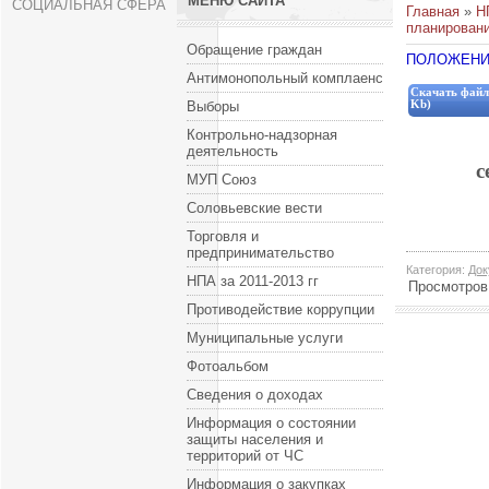
МЕНЮ САЙТА
СОЦИАЛЬНАЯ СФЕРА
Главная
»
Н
планирован
Обращение граждан
ПОЛОЖЕНИ
Антимонопольный комплаенс
Скачать файл
Выборы
Kb)
Контрольно-надзорная
деятельность
с
МУП Союз
Соловьевские вести
Торговля и
предпринимательство
Категория
:
Док
НПА за 2011-2013 гг
Просмотров
Противодействие коррупции
Муниципальные услуги
Фотоальбом
Сведения о доходах
Информация о состоянии
защиты населения и
территорий от ЧС
Информация о закупках