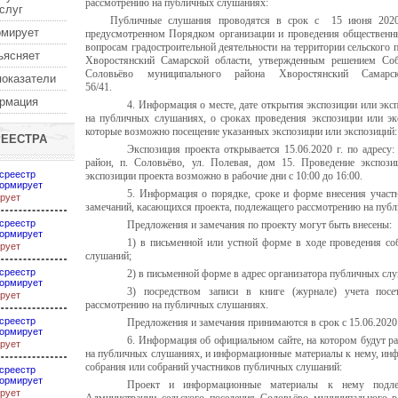
рассмотрению на публичных слушаниях:
услуг
Публичные слушания проводятся в срок с 15 июня 2020
рмирует
предусмотренном Порядком организации и проведения общественн
вопросам градостроительной деятельности на территории сельского
ъясняет
Хворостянский Самарской области, утвержденным решением Собр
Соловьёво муниципального района Хворостянский Сам
показатели
56/41.
ормация
4. Информация о месте, дате открытия экспозиции или эк
на публичных слушаниях, о сроках проведения экспозиции или экс
которые возможно посещение указанных экспозиции или экспозиций:
РЕЕСТРА
Экспозиция проекта открывается 15.06.2020 г. по адресу
район, п. Соловьёво, ул. Полевая, дом 15. Проведение экспози
среестр
экспозиции проекта возможно в рабочие дни с 10:00 до 16:00.
ормирует
5. Информация о порядке, сроке и форме внесения учас
рует
замечаний, касающихся проекта, подлежащего рассмотрению на пуб
среестр
Предложения и замечания по проекту могут быть внесены:
ормирует
1) в письменной или устной форме в ходе проведения со
рует
слушаний;
среестр
2) в письменной форме в адрес организатора публичных сл
ормирует
3) посредством записи в книге (журнале) учета посе
рует
рассмотрению на публичных слушаниях.
среестр
Предложения и замечания принимаются в срок с 15.06.2020 г
ормирует
6. Информация об официальном сайте, на котором будут 
рует
на публичных слушаниях, и информационные материалы к нему, инфо
собрания или собраний участников публичных слушаний:
среестр
ормирует
Проект и информационные материалы к нему подле
рует