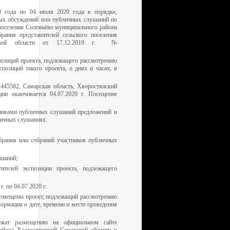
 года по 04 июля 2020 года в порядке,
ых обсуждений или публичных слушаний по
 поселения Соловьёво муниципального района
ания представителей сельского поселения
арской области от 17.12.2019 г. №
спозиций проекта, подлежащего рассмотрению
позиций такого проекта, о днях и часах, в
: 445582, Самарская область, Хворостянский
ции оканчивается 04.07.2020 г. Посещение
тниками публичных слушаний предложений и
личных слушаниях:
брания или собраний участников публичных
ушаний;
тителей экспозиции проекта, подлежащего
. по 04.07.2020 г.
размещены проект, подлежащий рассмотрению
рмация о дате, времени и месте проведения
жат размещению на официальном сайте