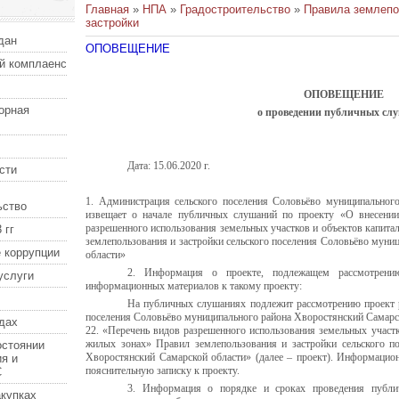
Главная
»
НПА
»
Градостроительство
»
Правила землепо
застройки
дан
ОПОВЕЩЕНИЕ
й комплаенс
ОПОВЕЩЕНИЕ
орная
о проведении публичных сл
Дата: 15.06.2020 г.
сти
1. Администрация сельского поселения Соловьёво муниципальног
ьство
извещает о начале публичных слушаний по проекту «О внесении
разрешенного использования земельных участков и объектов капита
 гг
землепользования и застройки сельского поселения Соловьёво муни
 коррупции
области»
2. Информация о проекте, подлежащем рассмотрени
услуги
информационных материалов к такому проекту:
На публичных слушаниях подлежит рассмотрению проект р
поселения Соловьёво муниципального района Хворостянский Самарск
дах
22. «Перечень видов разрешенного использования земельных участк
жилых зонах» Правил землепользования и застройки сельского п
остоянии
Хворостянский Самарской области» (далее – проект). Информацио
я и
пояснительную записку к проекту.
С
3. Информация о порядке и сроках проведения публи
купках