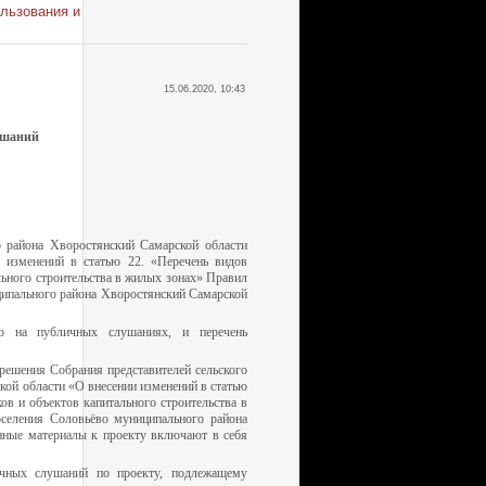
льзования и
15.06.2020, 10:43
ушаний
о района Хворостянский Самарской области
 изменений в статью 22. «Перечень видов
льного строительства в жилых зонах» Правил
ципального района Хворостянский Самарской
ю на публичных слушаниях, и перечень
ешения Собрания представителей сельского
ой области «О внесении изменений в статью
ов и объектов капитального строительства в
оселения Соловьёво муниципального района
нные материалы к проекту включают в себя
чных слушаний по проекту, подлежащему