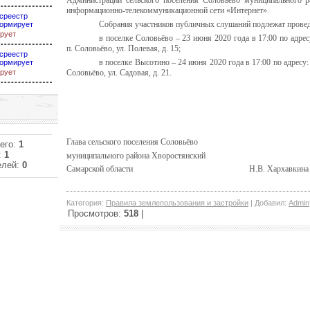
Администрации сельского поселения Соловьёво муниципального р
информационно-телекоммуникационной сети «Интернет».
среестр
Собрания участников публичных слушаний подлежат прове
ормирует
рует
в поселке Соловьёво – 23 июня 2020 года в 17:00 по адрес
п. Соловьёво, ул. Полевая, д. 15;
среестр
в поселке Высотино – 24 июня 2020 года в 17:00 по адресу:
ормирует
рует
Соловьёво, ул. Садовая, д. 21.
Глава сельского поселения Соловьёво
его:
1
:
1
муниципального района Хворостянский
елей:
0
Самарской области Н.В. Хархавкина
Категория
:
Правила землепользования и застройки
|
Добавил
:
Admin
Просмотров
:
518
|