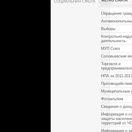
МЕНЮ САЙТА
СОЦИАЛЬНАЯ СФЕРА
Обращение граж
Антимонопольны
Выборы
Контрольно-надз
деятельность
МУП Союз
Соловьевские ве
Торговля и
предпринимател
НПА за 2011-2013
Противодействие
Муниципальные 
Фотоальбом
Сведения о дохо
Информация о с
защиты населени
территорий от Ч
Информация о за