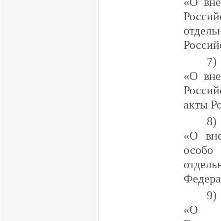
«О вне
Россий
отдел
Россий
7)
«О вне
Россий
акты Р
8)
«О вн
особо
отдел
Федера
9)
«О в