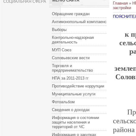
МЕНЮ САЙТА
СОЦИАЛЬНАЯ СФЕРА
Главная
»
Н
застройки
Обращение граждан
ПОЯСНИТЕ
Антимонопольный комплаенс
Выборы
к п
Контрольно-надзорная
сель
деятельность
р
МУП Союз
Соловьевские вести
Торговля и
земле
предпринимательство
Солов
НПА за 2011-2013 гг
Противодействие коррупции
Муниципальные услуги
Фотоальбом
Сведения о доходах
Пр
Информация о состоянии
сельс
защиты населения и
территорий от ЧС
района
Информация о закупках