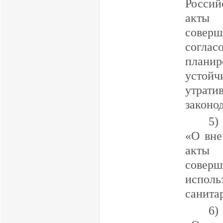
Россий
акты
совер
согла
планир
устой
утра
законо
5)
«О вне
акты
совер
испол
санита
6)