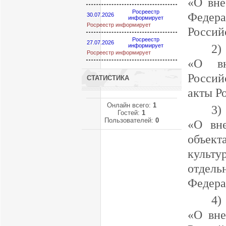
«О вне
Росреестр
Федер
30.07.2026
информирует
Росреестр информирует
Россий
Росреестр
27.07.2026
2)
информирует
Росреестр информирует
«О вн
Россий
СТАТИСТИКА
акты Р
Онлайн всего:
1
3)
Гостей:
1
Пользователей:
0
«О вн
объект
культ
отдел
Федера
4)
«О вне