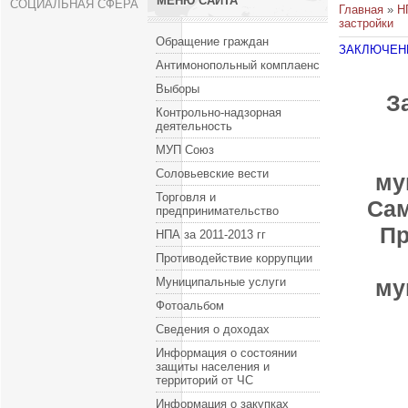
МЕНЮ САЙТА
СОЦИАЛЬНАЯ СФЕРА
Главная
»
Н
застройки
Обращение граждан
ЗАКЛЮЧЕНИ
Антимонопольный комплаенс
Выборы
З
Контрольно-надзорная
деятельность
МУП Союз
Соловьевские вести
му
Торговля и
Сам
предпринимательство
Пр
НПА за 2011-2013 гг
Противодействие коррупции
Муниципальные услуги
му
Фотоальбом
Сведения о доходах
Информация о состоянии
защиты населения и
территорий от ЧС
Информация о закупках