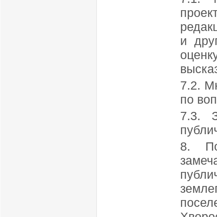
проек
редак
и дру
оцен
выска
7.2. 
по во
7.3. 
публи
8. П
заме
публ
земл
посел
Хвор