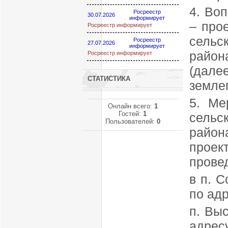
4. Во
Росреестр
30.07.2026
информирует
– про
Росреестр информирует
сельс
Росреестр
27.07.2026
информирует
райо
Росреестр информирует
(да
СТАТИСТИКА
землеп
5. Ме
Онлайн всего:
1
Гостей:
1
сельс
Пользователей:
0
район
проек
прове
в п. С
по адр
п. Выс
адресу