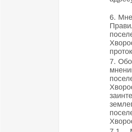
6. Мн
Прави
посел
Хворо
прото
7. Об
мнен
посел
Хворо
заинт
земл
посел
Хворо
7.1. 