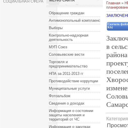
МЕНЮ САЙТА
СОЦИАЛЬНАЯ СФЕРА
Главная
»
Н
планирован
Обращение граждан
ЗАКЛЮЧЕН
Антимонопольный комплаенс
Скачать файл
Выборы
Kb)
Контрольно-надзорная
Заключ
деятельность
в сель
МУП Союз
района
Соловьевские вести
проект
Торговля и
предпринимательство
поселе
НПА за 2011-2013 гг
Хворос
Противодействие коррупции
измене
Муниципальные услуги
Соловь
Фотоальбом
Самарс
Сведения о доходах
Информация о состоянии
защиты населения и
Категория
территорий от ЧС
Просмо
Информация о закупках