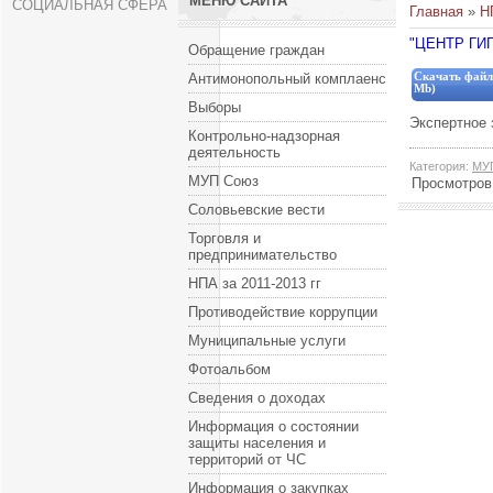
МЕНЮ САЙТА
СОЦИАЛЬНАЯ СФЕРА
Главная
»
Н
"ЦЕНТР ГИ
Обращение граждан
Антимонопольный комплаенс
Скачать файл
Mb)
Выборы
Экспертное 
Контрольно-надзорная
деятельность
Категория
:
МУ
МУП Союз
Просмотров
Соловьевские вести
Торговля и
предпринимательство
НПА за 2011-2013 гг
Противодействие коррупции
Муниципальные услуги
Фотоальбом
Сведения о доходах
Информация о состоянии
защиты населения и
территорий от ЧС
Информация о закупках