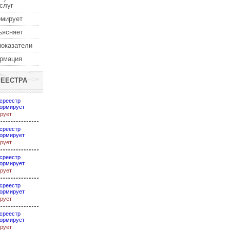
услуг
рмирует
ъясняет
показатели
ормация
РЕЕСТРА
среестр
ормирует
рует
среестр
ормирует
рует
среестр
ормирует
рует
среестр
ормирует
рует
среестр
ормирует
рует