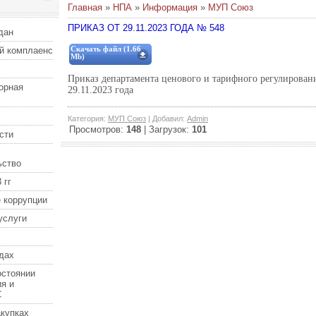
Главная
»
НПА
»
Информация
»
МУП Союз
ПРИКАЗ ОТ 29.11.2023 ГОДА № 548
дан
й комплаенс
Скачать файл (1.66
Mb)
Приказ департамента ценового и тарифного регулирован
орная
29.11.2023 года
Категория
:
МУП Союз
|
Добавил
:
Admin
Просмотров
:
148
|
Загрузок
:
101
сти
ьство
 гг
 коррупции
услуги
дах
остоянии
я и
С
купках