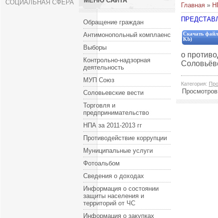
МЕНЮ САЙТА
СОЦИАЛЬНАЯ СФЕРА
Главная
»
Н
ПРЕДСТАВ
Обращение граждан
Антимонопольный комплаенс
Скачать файл
Kb)
Выборы
о противо
Контрольно-надзорная
Соловьёв
деятельность
МУП Союз
Категория
:
Про
Просмотров
Соловьевские вести
Торговля и
предпринимательство
НПА за 2011-2013 гг
Противодействие коррупции
Муниципальные услуги
Фотоальбом
Сведения о доходах
Информация о состоянии
защиты населения и
территорий от ЧС
Информация о закупках