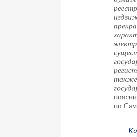
реест
недви
прекра
харак
элек
сущест
госуд
регис
также
госуд
поясни
по Сам
Ка