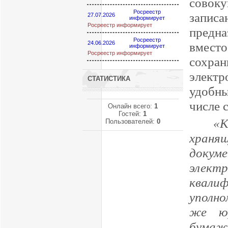
совок
Росреестр
запис
27.07.2026
информирует
Росреестр информирует
предн
Росреестр
24.06.2026
вмест
информирует
Росреестр информирует
сохран
электр
СТАТИСТИКА
удобны
числе 
Онлайн всего:
1
Гостей:
1
«К
Пользователей:
0
храня
доку
элект
квали
уполно
же юр
бумаж