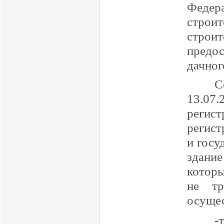
Федера
строи
стро
предо
дачног
С
13.07
реги
регис
и госу
здани
которы
не тр
осущес
-