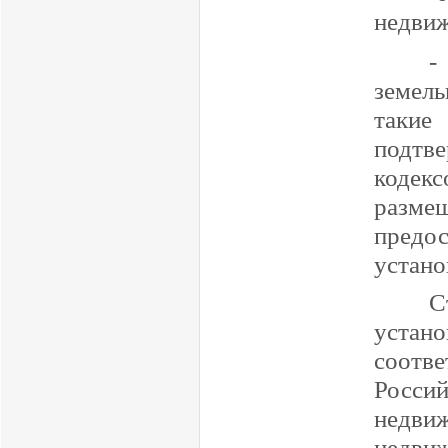
недви
-
земел
такие
подтв
кодек
разме
предо
устано
С
устано
соотв
Росси
недв
недви