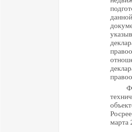
подгот
дан
докум
указыв
декла
право
отнош
декл
правоо
Ф
технич
объек
Росрее
марта 