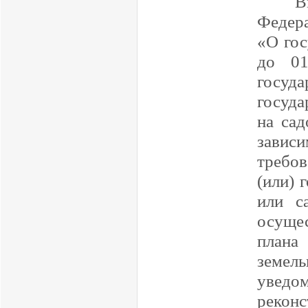
В
Федера
«О гос
до 01
госуд
госуда
на сад
зави
требов
(или) 
или с
осущес
плана
земе
уведо
рекон