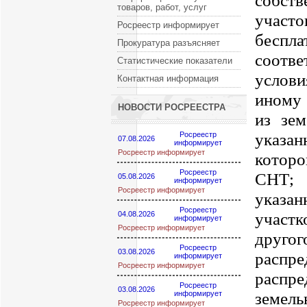
собств
товаров, работ, услуг
участо
Росреестр информирует
беспл
Прокуратура разъясняет
соотв
Статистические показатели
услов
Контактная информация
иному
НОВОСТИ РОСРЕЕСТРА
из зем
указа
Росреестр
07.08.2026
информирует
Росреестр информирует
которо
Росреестр
СНТ; 
05.08.2026
информирует
Росреестр информирует
указа
Росреестр
участк
04.08.2026
информирует
Росреестр информирует
друг
Росреестр
03.08.2026
распре
информирует
Росреестр информирует
распр
Росреестр
03.08.2026
земел
информирует
Росреестр информирует