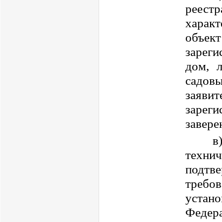
реест
характ
объек
зареги
дом, 
садовы
заяви
зарег
завере
в
техн
подтв
требо
устан
Федера