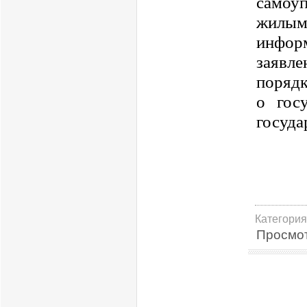
самоу
жилым
инфор
заявле
порядк
о гос
госуда
Категория
Просмо