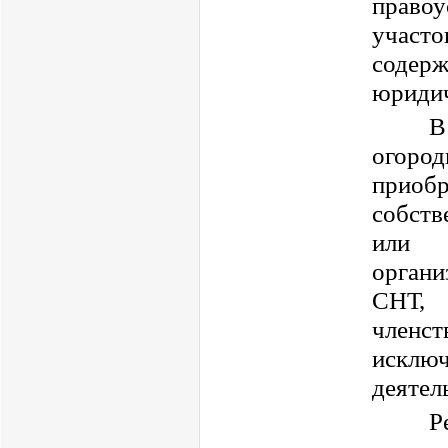
правоу
участо
содерж
юриди
В
огород
прио
собств
или 
орган
СНТ, 
членст
исклю
деятел
Р