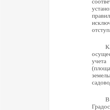
соотв
уста
прави
искл
отступ
К
осуще
учета
(площ
земель
садово
В
Градо