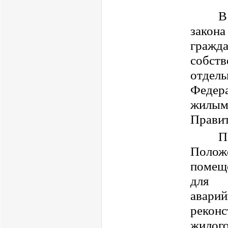
В
закон
гражд
собст
отдел
Федер
жилым
Правит
П
Полож
помещ
для п
авар
рекон
жилог