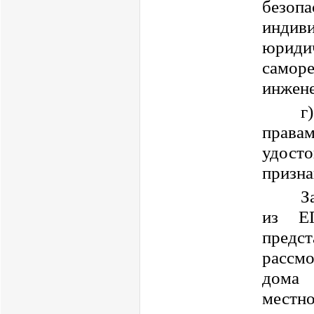
безоп
инди
юриди
самор
инжен
г
прав
удост
призна
З
из Е
пред
рассм
дома 
местн