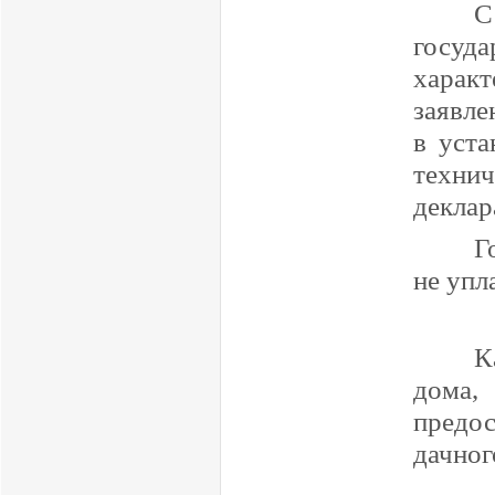
С
госуда
харак
заявле
в уст
технич
деклар
Г
не упл
К
дома,
предо
дачног