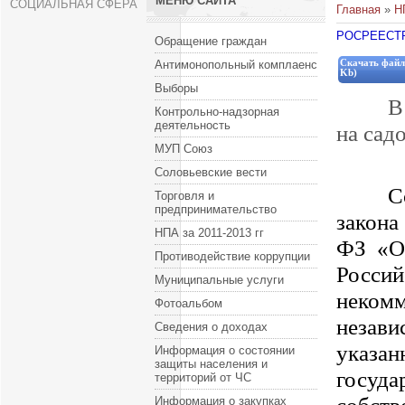
МЕНЮ САЙТА
СОЦИАЛЬНАЯ СФЕРА
Главная
»
Н
РОСРЕЕСТ
Обращение граждан
Антимонопольный комплаенс
Скачать файл
Kb)
Выборы
В
Контрольно-надзорная
деятельность
на сад
МУП Союз
Соловьевские вести
С
Торговля и
предпринимательство
закона
НПА за 2011-2013 гг
ФЗ «О 
Противодействие коррупции
Россий
Муниципальные услуги
некомм
Фотоальбом
незав
Сведения о доходах
у
каза
Информация о состоянии
защиты населения и
госу
территорий от ЧС
Информация о закупках