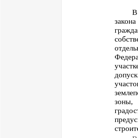
В
закон
гражда
собст
отдел
Федера
участк
допуск
участо
землеп
зоны,
град
преду
строит