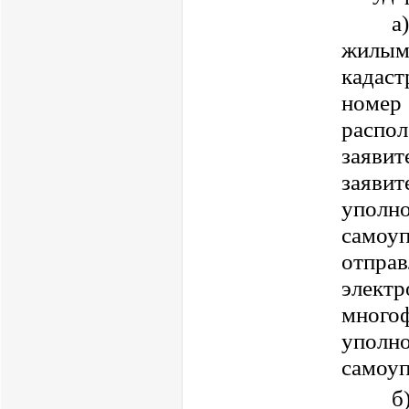
а
жилы
кадаст
номе
распо
заяви
заяви
упол
самоу
отпра
элек
многоф
упол
самоуп
б