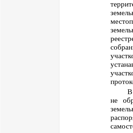
терри
земел
место
земель
реест
собран
участк
устан
участ
проток
В
не об
земел
распо
самос