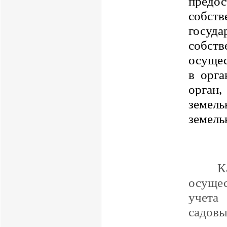
пред
собст
госу
собств
осущес
в орга
орган
земел
земель
К
осущес
учета 
садовы