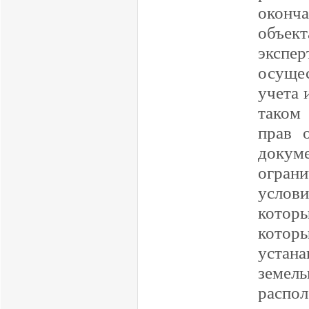
оконч
объект
экспе
осуще
учета 
таком
прав 
докум
ограни
услови
котор
кото
устан
земел
распо