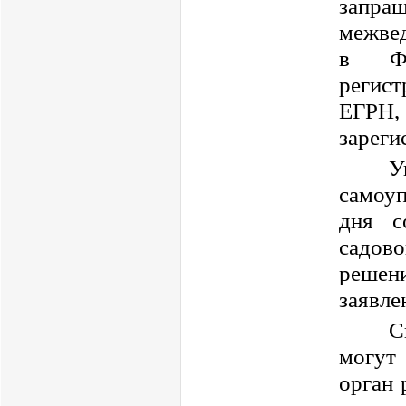
запра
межвед
в Фе
регист
ЕГР
зареги
У
самоуп
дня с
садов
решен
заявле
С
могут
орган 