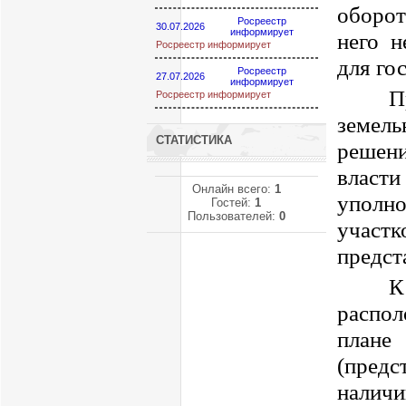
оборот
Росреестр
30.07.2026
информирует
него н
Росреестр информирует
для го
Росреестр
27.07.2026
информирует
Росреестр информирует
з
емель
СТАТИСТИКА
решен
власт
Онлайн всего:
1
уполн
Гостей:
1
Пользователей:
0
участ
предст
К
распол
плане
(предс
налич