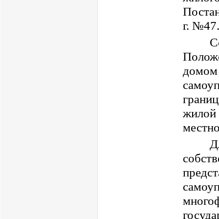
Постан
г. №47
С
Полож
домом
самоуп
границ
жилой
местно
Д
собст
предст
самоу
много
госуда