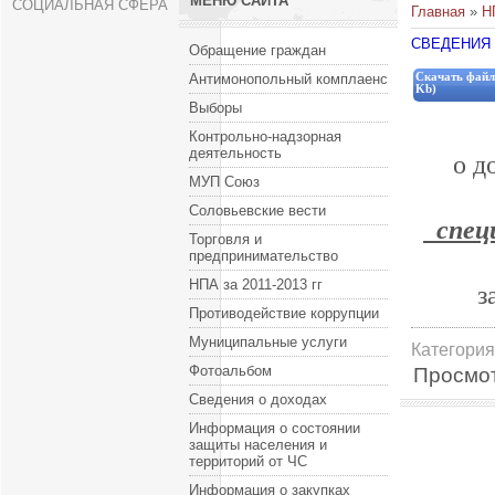
МЕНЮ САЙТА
СОЦИАЛЬНАЯ СФЕРА
Главная
»
Н
СВЕДЕНИЯ 
Обращение граждан
Антимонопольный комплаенс
Скачать файл
Kb)
Выборы
Контрольно-надзорная
деятельность
о д
МУП Союз
Соловьевские вести
специ
Торговля и
предпринимательство
НПА за 2011-2013 гг
з
Противодействие коррупции
Муниципальные услуги
Категория
Фотоальбом
Просмо
Сведения о доходах
Информация о состоянии
защиты населения и
территорий от ЧС
Информация о закупках