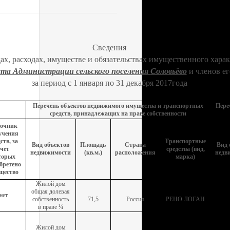
Сведения
дах, расходах, имуществе и обязательствах имущественного харак
ста Администрации сельского поселения
Соловьёво
и членов ег
за период с 1 января по 31 декабря 2017года
Перечень объектов недвижимого имущества и транспортных
Пере
средств, принадлежащих на праве собственности
точник
учения
ств, за
Транспортные
Вид объектов
Площадь
Страна
Вид 
счет
средства (вид,
недвижимости
(кв.м.)
расположения
недв
торых
марка)
бретено
щество
Жилой дом
общая долевая
нет
собственность
71,5
Россия
РЕНО ЛОГАН
в праве ¼
Жилой дом