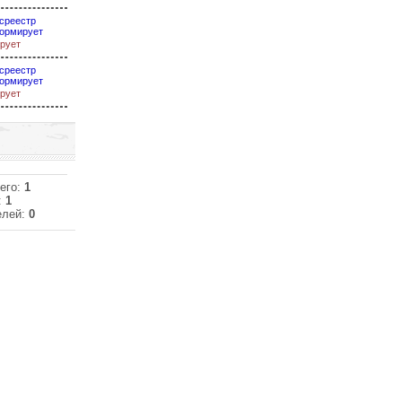
среестр
ормирует
рует
среестр
ормирует
рует
его:
1
:
1
елей:
0