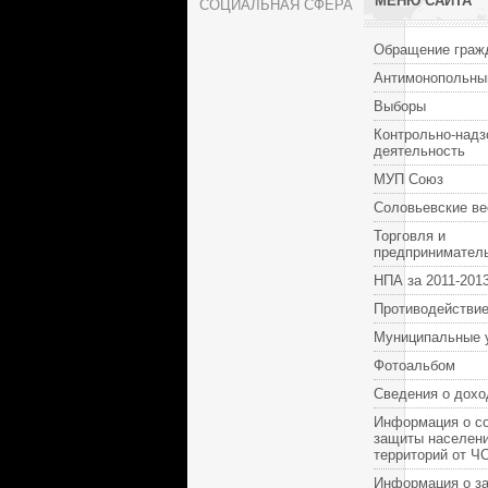
МЕНЮ САЙТА
СОЦИАЛЬНАЯ СФЕРА
Обращение граж
Антимонопольны
Выборы
Контрольно-надз
деятельность
МУП Союз
Соловьевские ве
Торговля и
предпринимател
НПА за 2011-2013
Противодействие
Муниципальные 
Фотоальбом
Сведения о дохо
Информация о с
защиты населени
территорий от Ч
Информация о за