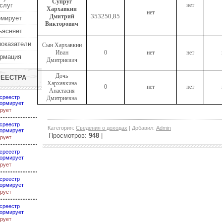
Супруг
услуг
нет
Хархавкин
нет
353250,85
Дмитрий
рмирует
Викторович
ъясняет
показатели
Сын Хархавкин
Иван
0
нет
нет
ормация
Дмитриевич
Дочь
РЕЕСТРА
Хархавкина
0
нет
нет
Анастасия
среестр
Дмитриевна
ормирует
рует
среестр
Категория
:
Сведения о доходах
|
Добавил
:
Admin
ормирует
Просмотров
:
948
|
рует
среестр
ормирует
рует
среестр
ормирует
рует
среестр
ормирует
рует