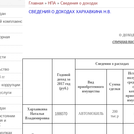
Главная
»
НПА
»
Сведения о доходах
СВЕДЕНИЯ О ДОХОДАХ ХАРХАВКИНА Н.В.
дан
й комплаенс
о дохо
орная
специали
сти
Сведения о расходах
ьство
Ис
Годовой
 гг
пол
доход за
Вид
сред
2017 год
Сумма
 коррупции
приобретенного
(руб.)
сделки
имущества
ко
услуги
прио
иму
дах
Хархавкина
200
Наталья
188070
АВТОМОБИЛЬ
остоянии
тыс.р
Владимировна
я и
С
купках