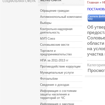
МЕНЮ САЙТА
СОЦИАЛЬНАЯ СФЕРА
Главная
»
Н
ПОСТАНОВЛЕ
Обращение граждан
Антимонопольный комплаенс
Скачать файл
Kb)
Выборы
Об утве
Контрольно-надзорная
предост
деятельность
Соловье
МУП Союз
области
Соловьевские вести
на усло
Торговля и
участка
предпринимательство
НПА за 2011-2013 гг
Категория
Противодействие коррупции
Просмо
Муниципальные услуги
Фотоальбом
Сведения о доходах
Информация о состоянии
защиты населения и
территорий от ЧС
Информация о закупках