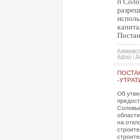
п Соло
разреш
исполь
капита
Постан
Админист
Admin
| Д
ПОСТАН
-УТРАТ
Об утве
предост
Соловье
области
на откл
строите
строите