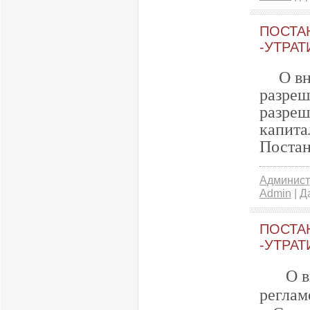
ПОСТАН
-УТРАТ
О в
разреш
разреш
капита
Постан
Админист
Admin
| Д
ПОСТАН
-УТРАТ
О 
реглам