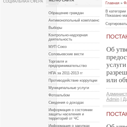
МЕНЮ САЙТА
СОЦИАЛЬНАЯ СФЕРА
Главная
»
Ф
В категории
Обращение граждан
Показано м
Антимонопольный комплаенс
Сортировать
Выборы
Контрольно-надзорная
ПОСТАН
деятельность
МУП Союз
Об утв
Соловьевские вести
предос
Торговля и
услуги
предпринимательство
разреш
НПА за 2011-2013 гг
или об
Противодействие коррупции
Муниципальные услуги
Админист
Фотоальбом
Admin
| Д
Сведения о доходах
Информация о состоянии
ПОСТАН
защиты населения и
территорий от ЧС
Об утв
Информация о закупках