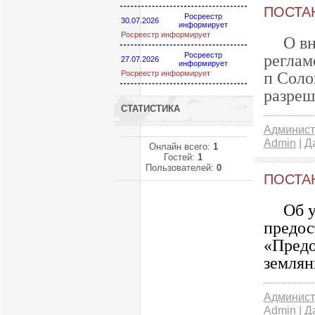
ПОСТАН
Росреестр
30.07.2026
информирует
Росреестр информирует
О в
Росреестр
реглам
27.07.2026
информирует
Росреестр информирует
п Соло
разреш
СТАТИСТИКА
Админист
Admin
| Д
Онлайн всего:
1
Гостей:
1
Пользователей:
0
ПОСТАН
Об 
предос
«Предо
землян
Админист
Admin
| Д