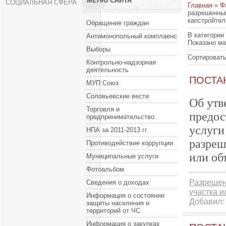
МЕНЮ САЙТА
СОЦИАЛЬНАЯ СФЕРА
Главная
»
Ф
разрешенный
капстройтел
Обращение граждан
В категории
Антимонопольный комплаенс
Показано м
Выборы
Сортировать
Контрольно-надзорная
деятельность
ПОСТАН
МУП Союз
Соловьевские вести
Об утв
Торговля и
предос
предпринимательство
услуги
НПА за 2011-2013 гг
разреш
Противодействие коррупции
или об
Муниципальные услуги
Фотоальбом
Разрешен
Сведения о доходах
участка и
Информация о состоянии
Добавил:
защиты населения и
территорий от ЧС
Информация о закупках