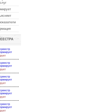
услуг
рмирует
ъясняет
показатели
ормация
РЕЕСТРА
среестр
ормирует
рует
среестр
ормирует
рует
среестр
ормирует
рует
среестр
ормирует
рует
среестр
ормирует
рует