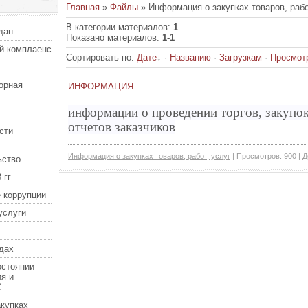
Главная
»
Файлы
» Информация о закупках товаров, рабо
В категории материалов
:
1
дан
Показано материалов
:
1-1
й комплаенс
Сортировать по
:
Дате
·
Названию
·
Загрузкам
·
Просмот
орная
ИНФОРМАЦИЯ
информации о проведении торгов, закупок,
отчетов заказчиков
сти
Информация о закупках товаров, работ, услуг
| Просмотров: 900 | 
ьство
 гг
 коррупции
услуги
дах
остоянии
я и
С
купках